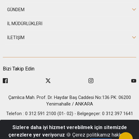
GÜNDEM
İL MÜDÜRLÜKLERİ
İLETİŞİM
Bizi Takip Edin
Çamlıca Mah. Prof. Dr. Haydar Baş Caddesi No:136 PK: 06200
Yenimahalle / ANKARA
Telefon : 0 312 591 2100 (01- 02) - Belgegeçer: 0 312 397 1641
© 2026 T.C. İçişleri Bakanlığı - Nüfus ve Vatandaşlık İşleri
Sizlere daha iyi hizmet verebilmek için sitemizde
Genel Müdürlüğü
çerezlere yer veriyoruz
🍪 Çerez politikamız hakkında