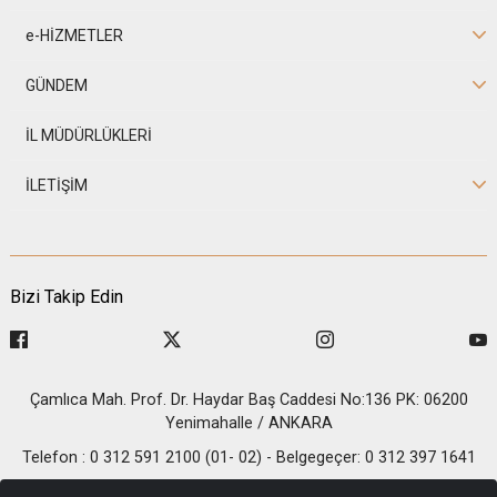
e-HİZMETLER
GÜNDEM
İL MÜDÜRLÜKLERİ
İLETİŞİM
Bizi Takip Edin
Çamlıca Mah. Prof. Dr. Haydar Baş Caddesi No:136 PK: 06200
Yenimahalle / ANKARA
Telefon : 0 312 591 2100 (01- 02) - Belgegeçer: 0 312 397 1641
© 2026 T.C. İçişleri Bakanlığı - Nüfus ve Vatandaşlık İşleri