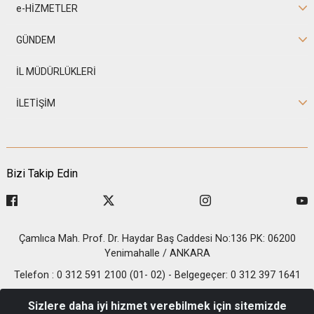
e-HİZMETLER
GÜNDEM
İL MÜDÜRLÜKLERİ
İLETİŞİM
Bizi Takip Edin
Çamlıca Mah. Prof. Dr. Haydar Baş Caddesi No:136 PK: 06200
Yenimahalle / ANKARA
Telefon : 0 312 591 2100 (01- 02) - Belgegeçer: 0 312 397 1641
© 2026 T.C. İçişleri Bakanlığı - Nüfus ve Vatandaşlık İşleri
Sizlere daha iyi hizmet verebilmek için sitemizde