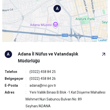
A
A
Leaflet
Adana İl Nüfus ve Vatandaşlık
A
Müdürlüğü
Telefon
(0322) 458 84 25
Belgegeçer
(0322) 458 84 26
E-Posta
adana@nvi.gov.tr
Adres
Yeni Valilik Binası B Blok -1.Kat Döşeme Mahallesi
Mehmet Nuri Sabuncu Bulvarı No: 89
Seyhan/ADANA