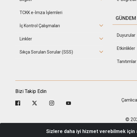
TCKK e-İmza İşlemleri
GÜNDEM
İç Kontrol Çalışmaları
Duyurular
Linkler
Etkinlikler
Sıkça Sorulan Sorular (SSS)
Tanıtımlar
Bizi Takip Edin
Çamlıca
© 202
Sizlere daha iyi hizmet verebilmek için