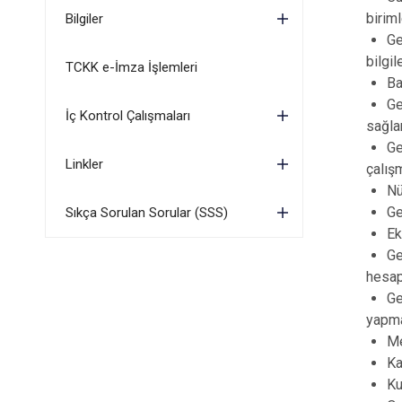
birim
Bilgiler
Ge
bilgi
TCKK e-İmza İşlemleri
Ba
Ge
İç Kontrol Çalışmaları
sağla
Ge
Linkler
çalış
Nü
Ge
Sıkça Sorulan Sorular (SSS)
Ek
Ge
hesap
Ge
yapm
Me
Ka
Ku