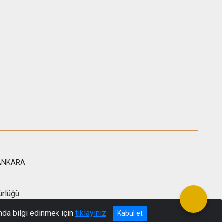
/ ANKARA
ürlüğü
nda bilgi edinmek için
tıklayınız
Kabul et