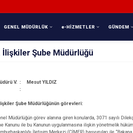
GENEL MÜDÜRLÜK
e-HİZMETLER
GÜNDEM
 İlişkiler Şube Müdürlüğü
üdürü V. : Mesut YILDIZ
tişim :
İlişkiler Şube Müdürlüğünün görevleri:
nel Müdürlüğün görev alanına giren konularda, 3071 sayılı Dilekç
e Kanunu ile bu Kanunun uygulanmasına ilişkin yönetmelik hükümler
mhurbaşkanlığı İletişim Merkezi (CİMER) başvuruları ile “Bakana M