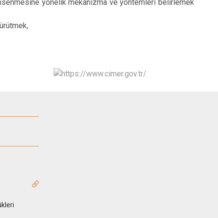
nimsenmesine yönelik mekanizma ve yöntemleri belirlemek
 yürütmek,
kleri