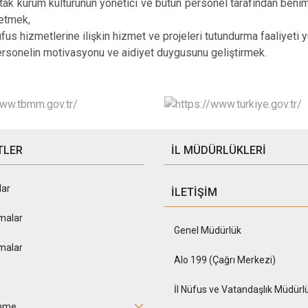
tak kurum kültürünün yönetici ve bütün personel tarafından be
letmek,
fus hizmetlerine ilişkin hizmet ve projeleri tutundurma faaliyeti
rsonelin motivasyonu ve aidiyet duygusunu geliştirmek.
TLER
İL MÜDÜRLÜKLERİ
lar
İLETİŞİM
malar
Genel Müdürlük
malar
Alo 199 (Çağrı Merkezi)
İl Nüfus ve Vatandaşlık Müdürlü
inme