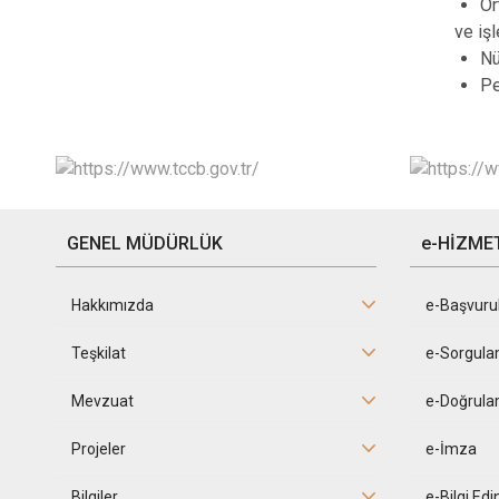
Or
ve iş
Nü
Pe
GENEL MÜDÜRLÜK
e-HİZME
Hakkımızda
e-Başvuru
Teşkilat
e-Sorgula
Mevzuat
e-Doğrula
Projeler
e-İmza
Bilgiler
e-Bilgi Ed