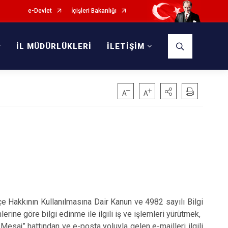
e-Devlet
İçişleri Bakanlığı
İL MÜDÜRLÜKLERİ
İLETİŞİM
e Hakkının Kullanılmasına Dair Kanun ve 4982 sayılı Bilgi
ine göre bilgi edinme ile ilgili iş ve işlemleri yürütmek,
esaj” hattından ve e-posta yoluyla gelen e-mailleri ilgili