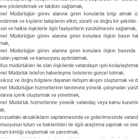
lere yönlendirmek ve takibini sağlamak,
nel Müdürlüğün görev alanına giren konularda bilgi almak ü
lendirmek ve kişilerin taleplerini etkin, süratli ve doğru bir şekil
sın ve halkla ilişkilerle ilgili faaliyetlerin yürütülmesini sağlamak
nel Müdürlüğün görev alanına giren konulara ilişkin basın hab
mak,
nel Müdürlüğün görev alanına giren konulara ilişkin basında y
maları yapmak ve kamuoyunu aydınlatmak,
fus müdürlükleri ile olan ilişkilerde vatandaşın işini kolaylaştırma
nel Müdürlük telefon haberleşme listelerini güncel tutmak,
siksiz ve doğru bilgilere dayanan iletişim akışını oluşturmak ve 
nel Müdürlüğün hizmetlerinin tanıtımına yönelik çalışmaları yü
larına içerik oluşturmak ve yönetmek,
nel Müdürlük hizmetlerine yönelik vatandaş veya kamu kurumları
ak,
vzuattaki aksaklıkların saptanmasında ve giderilmesinde vatandaş
muoyunun tutum ve beklentileri ile ilgili araştırma yapmak ve öner
rum kimliği oluşturmak ve yansıtmak,