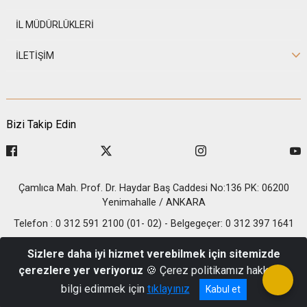
İL MÜDÜRLÜKLERİ
İLETİŞİM
Bizi Takip Edin
Çamlıca Mah. Prof. Dr. Haydar Baş Caddesi No:136 PK: 06200
Yenimahalle / ANKARA
Telefon : 0 312 591 2100 (01- 02) - Belgegeçer: 0 312 397 1641
© 2026 T.C. İçişleri Bakanlığı - Nüfus ve Vatandaşlık İşleri
Sizlere daha iyi hizmet verebilmek için sitemizde
Genel Müdürlüğü
çerezlere yer veriyoruz
🍪 Çerez politikamız hakkında
bilgi edinmek için
tıklayınız
Kabul et