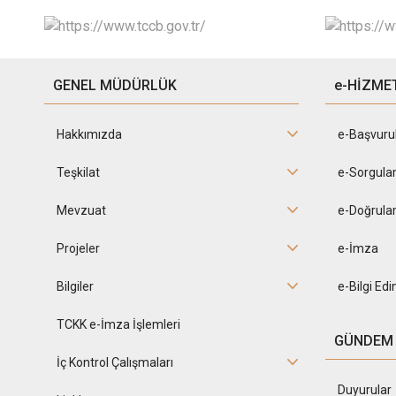
GENEL MÜDÜRLÜK
e-HİZME
Hakkımızda
e-Başvuru
Teşkilat
e-Sorgula
Mevzuat
e-Doğrula
Projeler
e-İmza
Bilgiler
e-Bilgi Ed
TCKK e-İmza İşlemleri
GÜNDEM
İç Kontrol Çalışmaları
Duyurular