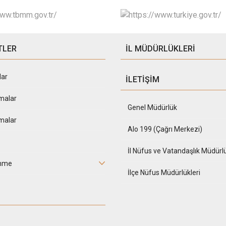
TLER
İL MÜDÜRLÜKLERİ
lar
İLETİŞİM
malar
Genel Müdürlük
malar
Alo 199 (Çağrı Merkezi)
İl Nüfus ve Vatandaşlık Müdürlü
inme
İlçe Nüfus Müdürlükleri