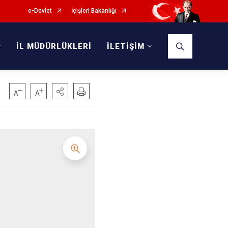
e-Devlet
İçişleri Bakanlığı
İL MÜDÜRLÜKLERİ
İLETİŞİM