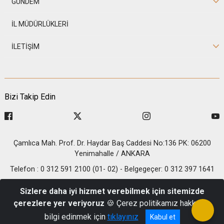
GÜNDEM
İL MÜDÜRLÜKLERİ
İLETİŞİM
Bizi Takip Edin
Çamlıca Mah. Prof. Dr. Haydar Baş Caddesi No:136 PK: 06200
Yenimahalle / ANKARA
Telefon : 0 312 591 2100 (01- 02) - Belgegeçer: 0 312 397 1641
© 2026 T.C. İçişleri Bakanlığı - Nüfus ve Vatandaşlık İşleri
Sizlere daha iyi hizmet verebilmek için sitemizde
Genel Müdürlüğü
çerezlere yer veriyoruz
🍪 Çerez politikamız hakkında
bilgi edinmek için
tıklayınız
Kabul et