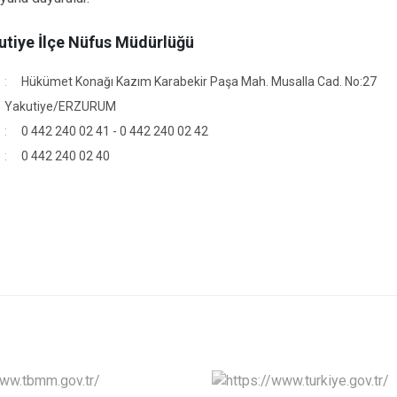
utiye İlçe Nüfus Müdürlüğü
Hükümet Konağı Kazım Karabekir Paşa Mah. Musalla Cad. No:27
Yakutiye/ERZURUM
0 442 240 02 41 - 0 442 240 02 42
0 442 240 02 40