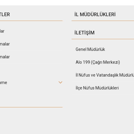
TLER
İL MÜDÜRLÜKLERİ
lar
İLETİŞİM
malar
Genel Müdürlük
malar
Alo 199 (Çağrı Merkezi)
İl Nüfus ve Vatandaşlık Müdürlü
inme
İlçe Nüfus Müdürlükleri