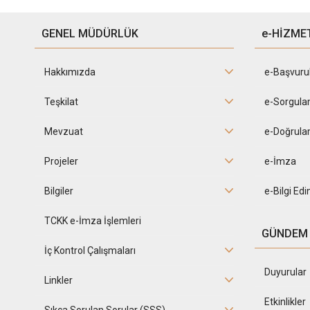
GENEL MÜDÜRLÜK
e-HİZME
Hakkımızda
e-Başvuru
Teşkilat
e-Sorgula
Mevzuat
e-Doğrula
Projeler
e-İmza
Bilgiler
e-Bilgi Ed
TCKK e-İmza İşlemleri
GÜNDEM
İç Kontrol Çalışmaları
Duyurular
Linkler
Etkinlikler
Sıkça Sorulan Sorular (SSS)