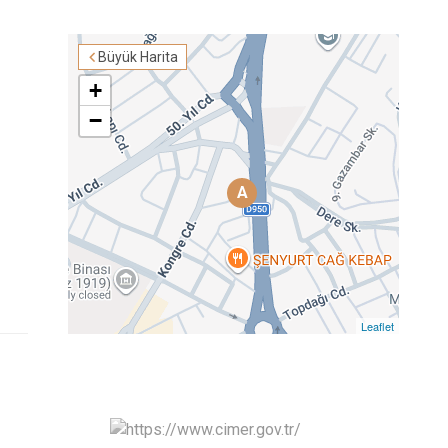
Büyük Harita
+
−
A
Leaflet