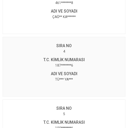
461*******8
ÇAĞ** KA******
4
187*******6
TÜ*** YA***
5