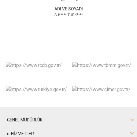
100*******6
SU***** TÜRK****
GENEL MÜDÜRLÜK
e-HİZMETLER