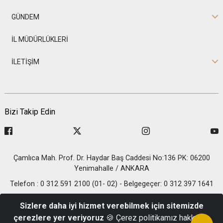
GÜNDEM
İL MÜDÜRLÜKLERİ
İLETİŞİM
Bizi Takip Edin
Çamlıca Mah. Prof. Dr. Haydar Baş Caddesi No:136 PK: 06200
Yenimahalle / ANKARA
Telefon : 0 312 591 2100 (01- 02) - Belgegeçer: 0 312 397 1641
© 2026 T.C. İçişleri Bakanlığı - Nüfus ve Vatandaşlık İşleri
Sizlere daha iyi hizmet verebilmek için sitemizde
Genel Müdürlüğü
çerezlere yer veriyoruz
🍪 Çerez politikamız hakkında