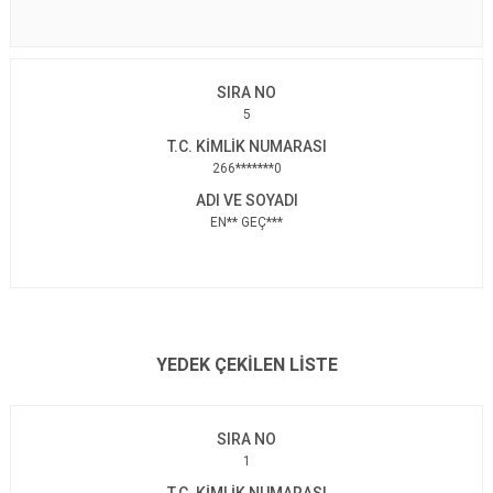
5
266*******0
EN** GEÇ***
YEDEK ÇEKİLEN LİSTE
1