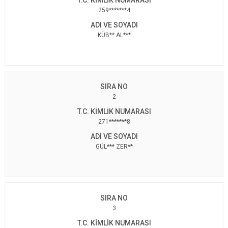
259*******4
KÜB** AL***
2
271*******8
GÜL*** ZER**
3