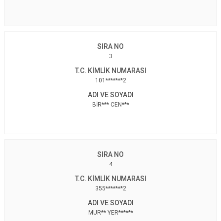
3
101*******2
BİR*** CEN***
4
355*******2
MUR** YER******