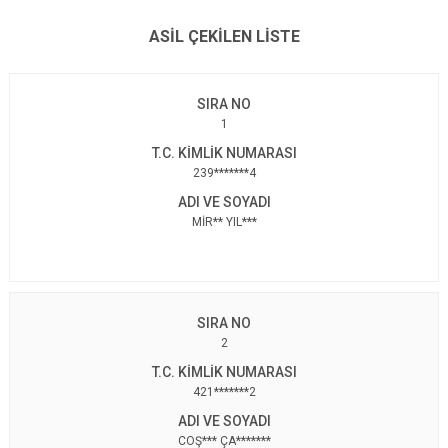
ASİL ÇEKİLEN LİSTE
1
239*******4
MİR** YIL***
2
421*******2
COŞ*** ÇA*******