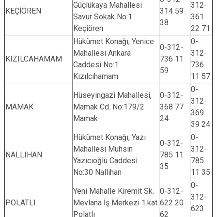
Güçlükaya Mahallesi
312-
KEÇİÖREN
314 59
Savur Sokak No:1
361
38
Keçiören
22 71
Hükümet Konağı, Yenice
0-
0-312-
Mahallesi Ankara
312-
KIZILCAHAMAM
736 11
Caddesi No:1
736
59
Kızılcıhamam
11 57
0-
Hüseyingazi Mahallesi,
0-312-
312-
MAMAK
Mamak Cd. No:179/2
368 77
369
Mamak
24
39 24
Hükümet Konağı, Yazı
0-
0-312-
Mahallesi Muhsin
312-
NALLIHAN
785 11
Yazıcıoğlu Caddesi
785
35
No:30 Nallıhan
11 35
0-
Yeni Mahalle Kiremit Sk.
0-312-
312-
POLATLI
Mevlana İş Merkezi 1.kat
622 20
623
Polatlı
62