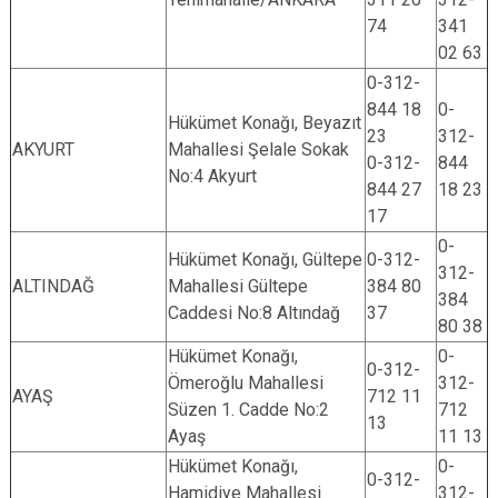
74
341
02 63
0-312-
844 18
0-
Hükümet Konağı, Beyazıt
23
312-
AKYURT
Mahallesi Şelale Sokak
0-312-
844
No:4 Akyurt
844 27
18 23
17
0-
Hükümet Konağı, Gültepe
0-312-
312-
ALTINDAĞ
Mahallesi Gültepe
384 80
384
Caddesi No:8 Altındağ
37
80 38
Hükümet Konağı,
0-
0-312-
Ömeroğlu Mahallesi
312-
AYAŞ
712 11
Süzen 1. Cadde No:2
712
13
Ayaş
11 13
Hükümet Konağı,
0-
0-312-
Hamidiye Mahallesi
312-