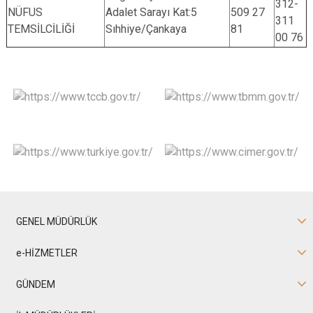
312-
NÜFUS
Adalet Sarayı Kat:5
509 27
311
TEMSİLCİLİĞİ
Sıhhiye/Çankaya
81
00 76
GENEL MÜDÜRLÜK
e-HİZMETLER
GÜNDEM