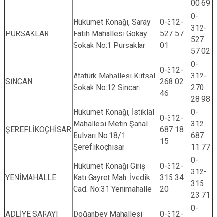
00 69
0-
Hükümet Konağı, Saray
0-312-
312-
PURSAKLAR
Fatih Mahallesi Gökay
527 57
527
Sokak No:1 Pursaklar
01
57 02
0-
0-312-
Atatürk Mahallesi Kutsal
312-
SİNCAN
268 02
Sokak No:12 Sincan
270
46
28 98
Hükümet Konağı, İstiklal
0-
0-312-
Mahallesi Metin Şanal
312-
ŞEREFLİKOÇHİSAR
687 18
Bulvarı No:18/1
687
15
Şereflikoçhisar
11 77
0-
Hükümet Konağı Giriş
0-312-
312-
YENİMAHALLE
Katı Gayret Mah. İvedik
315 34
315
Cad. No:31 Yenimahalle
20
23 71
0-
ADLİYE SARAYI
Doğanbey Mahallesi
0-312-