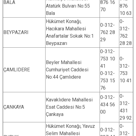
BALA
876 16
Atatürk Bulvarı No:55
876
70
Bala
10 63
Hükümet Konağı,
0-
0-312-
Hacıkara Mahallesi
312-
BEYPAZARI
762 28
Anafartalar Sokak No:1
762
29
Beypazarı
28 28
0-312-
753 10
0-
Beyler Mahallesi
41
312-
ÇAMLIDERE
Cumhuriyet Caddesi
0-312-
753
No:44 Çamlıdere
753 15
10 41
76
0-
0-312-
Kavaklıdere Mahallesi
312-
434 56
ÇANKAYA
Esat Caddesi No:5
431
00
Çankaya
29 92
Hükümet Konağı, Yavuz
0-
0-312-
Selim Mahallesi
312-