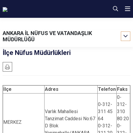
ANKARA İL NÜFUS VE VATANDAŞLIK
MÜDÜRLÜĞÜ
İlçe Nüfus Müdürlükleri
İlçe
Adres
Telefon
Faks
0-
0-312-
312-
Varlık Mahallesi
311 45
310
Tanzimat Caddesi No:67
64
80 20
MERKEZ
D Blok
0-312-
0-
Yenimahalle/ANKARA
311 20
312-