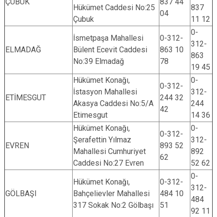
ÇUBUK
837 44
Hükümet Caddesi No:25
837
04
Çubuk
11 12
0-
İsmetpaşa Mahallesi
0-312-
312-
ELMADAĞ
Bülent Ecevit Caddesi
863 10
863
No:39 Elmadağ
78
19 45
Hükümet Konağı,
0-
0-312-
İstasyon Mahallesi
312-
ETİMESGUT
244 32
Akasya Caddesi No:5/A
244
42
Etimesgut
14 36
Hükümet Konağı,
0-
0-312-
Şerafettin Yılmaz
312-
EVREN
893 52
Mahallesi Cumhuriyet
892
62
Caddesi No:27 Evren
52 62
0-
Hükümet Konağı,
0-312-
312-
GÖLBAŞI
Bahçelievler Mahallesi
484 10
484
317 Sokak No:2 Gölbaşı
51
92 11