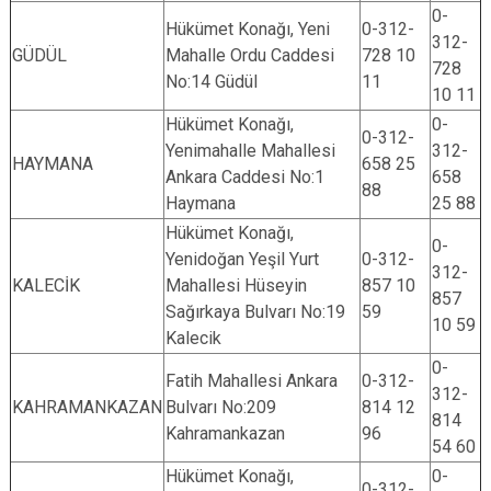
0-
Hükümet Konağı, Yeni
0-312-
312-
GÜDÜL
Mahalle Ordu Caddesi
728 10
728
No:14 Güdül
11
10 11
Hükümet Konağı,
0-
0-312-
Yenimahalle Mahallesi
312-
HAYMANA
658 25
Ankara Caddesi No:1
658
88
Haymana
25 88
Hükümet Konağı,
0-
Yenidoğan Yeşil Yurt
0-312-
312-
KALECİK
Mahallesi Hüseyin
857 10
857
Sağırkaya Bulvarı No:19
59
10 59
Kalecik
0-
Fatih Mahallesi Ankara
0-312-
312-
KAHRAMANKAZAN
Bulvarı No:209
814 12
814
Kahramankazan
96
54 60
Hükümet Konağı,
0-
0-312-