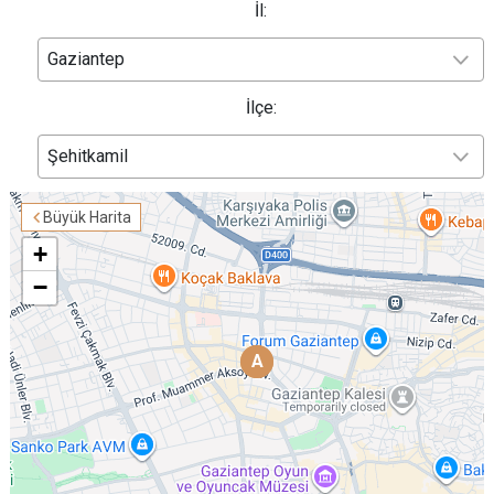
İl:
Gaziantep
İlçe:
Şehitkamil
Büyük Harita
+
−
A
A