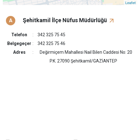
Leaflet
Şehitkamil İlçe Nüfus Müdürlüğü
A
Telefon
342 325 75 45
Belgegeçer
342 325 75 46
Adres
Değirmiçem Mahallesi Nail Bilen Caddesi No: 20
P.K. 27090 Şehitkamil/GAZİANTEP