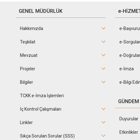
GENEL MÜDÜRLÜK
e-HİZME
Hakkımızda
e-Başvuru
Teşkilat
e-Sorgula
Mevzuat
e-Doğrula
Projeler
e-İmza
Bilgiler
e-Bilgi Ed
TCKK e-İmza İşlemleri
GÜNDEM
İç Kontrol Çalışmaları
Duyurular
Linkler
Etkinlikler
Sıkça Sorulan Sorular (SSS)