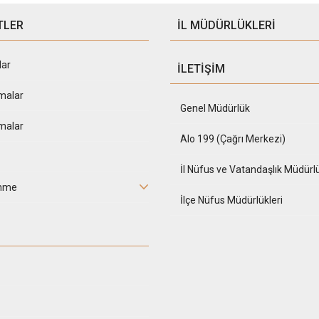
TLER
İL MÜDÜRLÜKLERİ
lar
İLETİŞİM
malar
Genel Müdürlük
malar
Alo 199 (Çağrı Merkezi)
İl Nüfus ve Vatandaşlık Müdürlü
inme
İlçe Nüfus Müdürlükleri