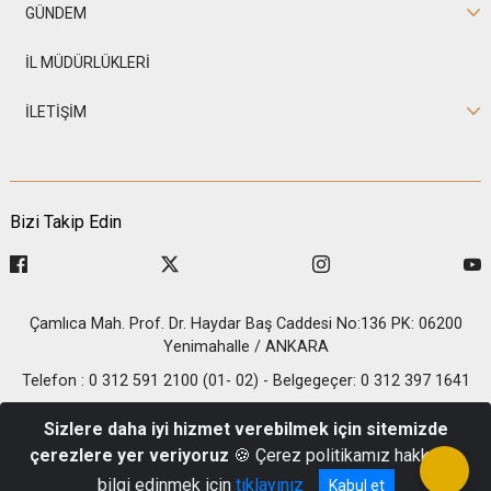
GÜNDEM
İL MÜDÜRLÜKLERİ
İLETİŞİM
Bizi Takip Edin
Çamlıca Mah. Prof. Dr. Haydar Baş Caddesi No:136 PK: 06200
Yenimahalle / ANKARA
Telefon : 0 312 591 2100 (01- 02) - Belgegeçer: 0 312 397 1641
© 2026 T.C. İçişleri Bakanlığı - Nüfus ve Vatandaşlık İşleri
Sizlere daha iyi hizmet verebilmek için sitemizde
Genel Müdürlüğü
çerezlere yer veriyoruz
🍪 Çerez politikamız hakkında
bilgi edinmek için
tıklayınız
Kabul et