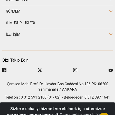
GÜNDEM
İL MÜDÜRLÜKLERİ
İLETİŞİM
Bizi Takip Edin
Çamlıca Mah. Prof. Dr. Haydar Baş Caddesi No:136 PK: 06200
Yenimahalle / ANKARA
Telefon : 0 312 591 2100 (01- 02) - Belgegeçer: 0 312 397 1641
© 2026 T.C. İçişleri Bakanlığı - Nüfus ve Vatandaşlık İşleri
Sizlere daha iyi hizmet verebilmek için sitemizde
Genel Müdürlüğü
çerezlere yer veriyoruz
🍪 Çerez politikamız hakkında