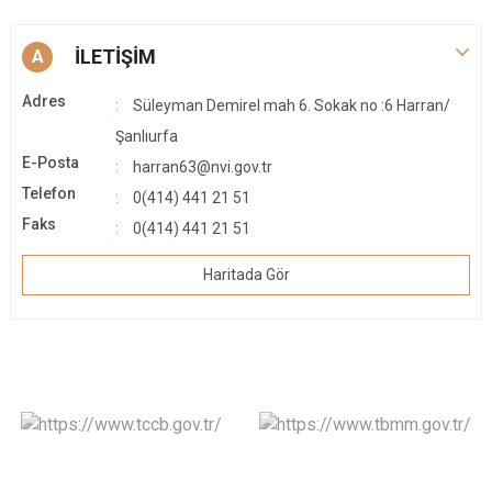
İLETİŞİM
A
Adres
Süleyman Demirel mah 6. Sokak no :6 Harran/
Şanlıurfa
E-Posta
harran63@nvi.gov.tr
Telefon
0(414) 441 21 51
Faks
0(414) 441 21 51
Haritada Gör