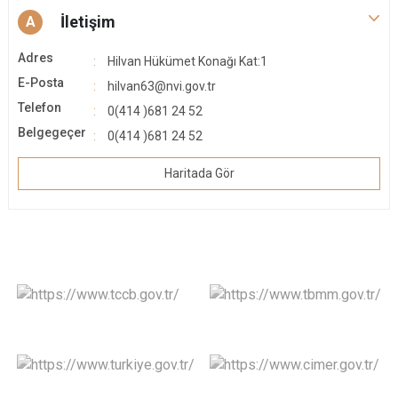
İletişim
A
Adres
Hilvan Hükümet Konağı Kat:1
E-Posta
hilvan63@nvi.gov.tr
Telefon
0(414 )681 24 52
Belgegeçer
0(414 )681 24 52
Haritada Gör