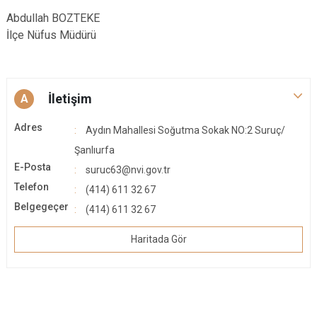
Abdullah BOZTEKE
İlçe Nüfus Müdürü
İletişim
A
Adres
Aydın Mahallesi Soğutma Sokak NO:2 Suruç/
Şanlıurfa
E-Posta
suruc63@nvi.gov.tr
Telefon
(414) 611 32 67
Belgegeçer
(414) 611 32 67
Haritada Gör